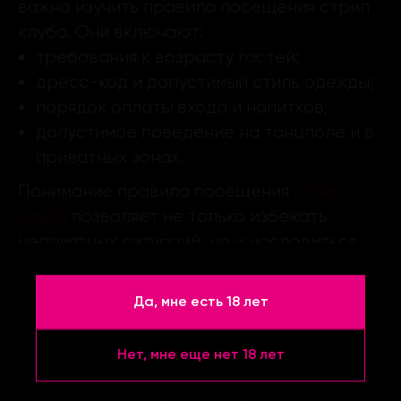
важно изучить правила посещения стрип
клуба. Они включают:
требования к возрасту гостей;
дресс-код и допустимый стиль одежды;
порядок оплаты входа и напитков;
допустимое поведение на танцполе и в
приватных зонах.
Понимание правила посещения
стрип
клуба
позволяет не только избежать
неприятных ситуаций, но и насладиться
атмосферой заведения. Для новичков
также полезно знать, что Стриптиз секс
Да, мне есть 18 лет
Нижний Новгород и шоу-программы
полностью организованы
Нет, мне еще нет 18 лет
профессионалами, а все номера проходят
с соблюдением правил и приватности